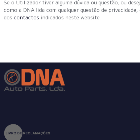
Se o Utilizador tiver alguma dúvida ou questão, ou des
como a DNA lida com qualquer questão de privacidade, 
dos
contactos
indicados neste website.